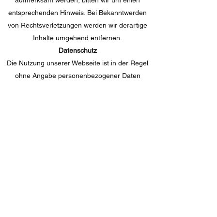
aufmerksam werden, bitten wir um einen
entsprechenden Hinweis. Bei Bekanntwerden
von Rechtsverletzungen werden wir derartige
Inhalte umgehend entfernen.
Datenschutz
Die Nutzung unserer Webseite ist in der Regel
ohne Angabe personenbezogener Daten
möglich. Soweit auf unseren Seiten
personenbezogene Daten (beispielsweise
Name, Anschrift oder E-Mail Adressen)
erhoben werden, erfolgt dies, soweit möglich,
stets auf freiwilliger Basis. Diese Daten werden
ohne Ihre ausdrückliche Zustimmung nicht an
Dritte weitergegeben.
Wir weisen darauf hin, dass die
Datenübertragung im Internet (z.B. bei der
Kommunikation per E-Mail) Sicherheitslücken
aufweisen kann. Ein lückenloser Schutz der